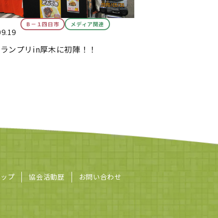
B－１四日市
メディア関連
09.19
グランプリin厚木に初陣！！
マップ
協会活動歴
お問い合わせ
会