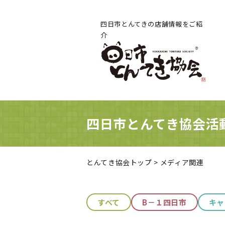
四日市とんてきの
店舗情報をご紹
介
四日市とんてき協会活
とんてき協会トップ
>
メディア関連
すべて
B－１四日市
キャ