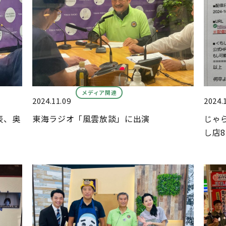
メディア関連
2024.11.09
2024.
表、奥
東海ラジオ「風雲放談」に出演
じゃ
し店