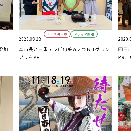
B－１四日市
メディア関連
2023.09.28
2023.
m参加
森市長と三重テレビ旬感みえでB-1グラン
四日市
プリをPR
PR、