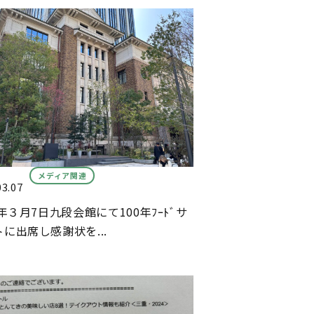
メディア関連
03.07
5年３月7日九段会館にて100年ﾌｰﾄﾞサ
に出席し感謝状を...