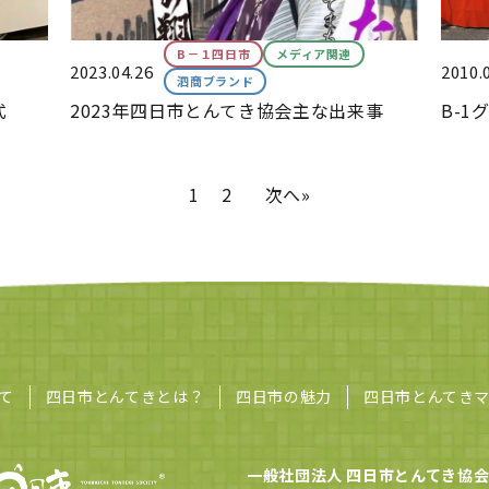
B－１四日市
メディア関連
2023.04.26
2010.
泗商ブランド
式
2023年四日市とんてき協会主な出来事
B-1
1
2
次へ»
て
四日市とんてきとは？
四日市の魅力
四日市とんてき
一般社団法人 四日市とんてき協