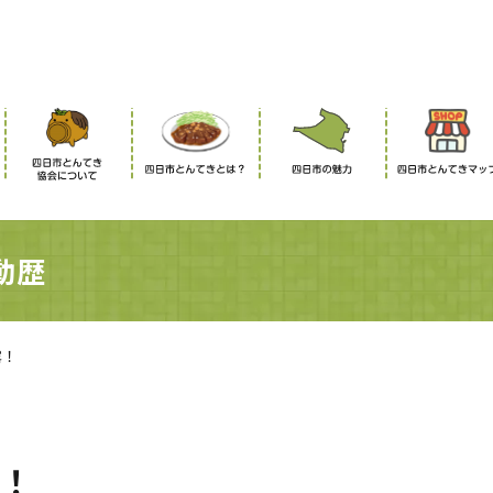
動歴
露！
！